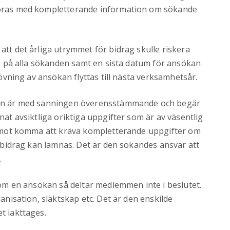
göras med kompletterande information om sökande
tt det årliga utrymmet för bidrag skulle riskera
ka på alla sökanden samt en sista datum för ansökan
rövning av ansökan flyttas till nästa verksamhetsår.
kan är med sanningen överensstämmande och begär
at avsiktliga oriktiga uppgifter som är av väsentlig
remot komma att kräva kompletterande uppgifter om
t bidrag kan lämnas. Det är den sökandes ansvar att
.
 om en ansökan så deltar medlemmen inte i beslutet.
anisation, släktskap etc. Det är den enskilde
t iakttages.