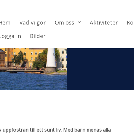
Hem
Vad vi gör
Om oss
Aktiviteter
Ko
Logga in
Bilder
ppfostran till ett sunt liv. Med barn menas alla