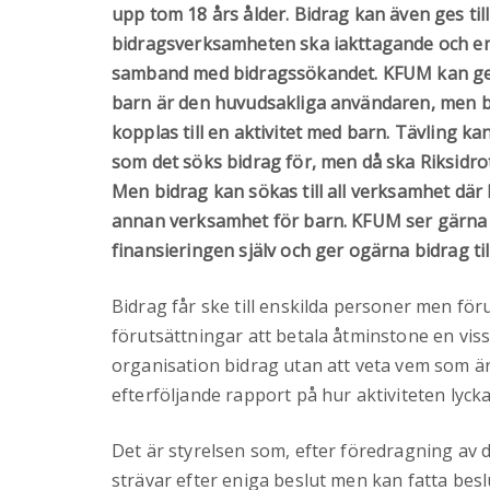
upp tom 18 års ålder. Bidrag kan även ges til
bidragsverksamheten ska iakttagande och e
samband med bidragssökandet. KFUM kan ge bid
barn är den huvudsakliga användaren, men bid
kopplas till en aktivitet med barn. Tävling k
som det söks bidrag för, men då ska Riksidrot
Men bidrag kan sökas till all verksamhet där 
annan verksamhet för barn. KFUM ser gärna at
finansieringen själv och ger ogärna bidrag ti
Bidrag får ske till enskilda personer men för
förutsättningar att betala åtminstone en vi
organisation bidrag utan att veta vem som ä
efterföljande rapport på hur aktiviteten lyck
Det är styrelsen som, efter föredragning av d
strävar efter eniga beslut men kan fatta besl