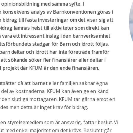
l opinionsbildning med samma syfte. I
n konsekvens analys av Barnkonventionen göras i
rag till fasta investeringar om det visar sig att
rag lämnas helst till aktiviteter som direkt kan
an vara ett intressant inslag i den barnverksamhet
tsförbundets stadgar för Barn och idrott följas.
barn deltar och idrott har inte företräde framför
t sökande söker fler finansiärer eller deltar i
ll projekt där KFUM är den ende finansiären.
utsätter då att barnet eller familjen saknar egna
ss del av kostnaderna. KFUM kan även ge en känd
r den slutliga mottagaren. KFUM tar gärna emot en
ades men detta är inget krav för bidrag.
en styrelsemedlem som är ansvarig, fattar beslut. Vi
ut med enkel majoritet om det krävs. Beslutet går