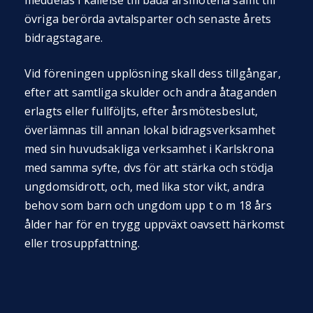
meddelas i kallelse till båda årsmötena samt till
övriga berörda avtalsparter och senaste årets
bidragstagare.
Vid föreningen upplösning skall dess tillgångar,
efter att samtliga skulder och andra åtaganden
erlagts eller fullföljts, efter årsmötesbeslut,
överlämnas till annan lokal bidragsverksamhet
med sin huvudsakliga verksamhet i Karlskrona
med samma syfte, dvs för att stärka och stödja
ungdomsidrott, och, med lika stor vikt, andra
behov som barn och ungdom upp t o m 18 års
ålder har för en trygg uppväxt oavsett härkomst
eller trosuppfattning.