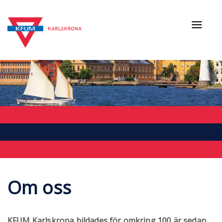
Naviga
av/på
Om oss
KFUM Karlskrona bildades för omkring 100 är sedan.